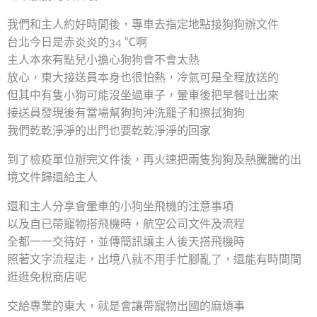
我們和主人約好時間後，專車去指定地點接狗狗辦文件
台北今日是赤炎炎的34 ℃啊
主人本來有點兒小擔心狗狗會不會太熱
放心，東大接送員本身也很怕熱，冷氣可是全程放送的
但其中有隻小狗可能沒坐過車子，暈車後把早餐吐出來
接送員發現後有當場幫狗狗沖洗籠子和擦拭狗狗
我們乾乾淨淨的出門也要乾乾淨淨的回家
到了檢疫單位辦完文件後，再火速把兩隻狗狗及熱騰騰的出
境文件歸還給主人
還和主人分享會暈車的小狗坐飛機的注意事項
以及自已帶寵物搭飛機時，航空公司文件及流程
全都一一交待好，並傳簡訊讓主人後天搭飛機時
照著文字流程走，出境八就不用手忙腳亂了，還能有時間間
逛逛免稅商店呢
交給專業的東大，就是會讓帶寵物出國的麻煩事