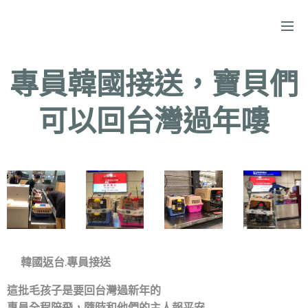
專員韓國接送，寶貝們
可以回台灣過年嘍
👨🏻‍✈️韓國返台.專員接送👨🏻‍✈️🏠
這批毛孩子是要回台灣過新年的
專員全程陪飛，隨時和他們的主人報平安