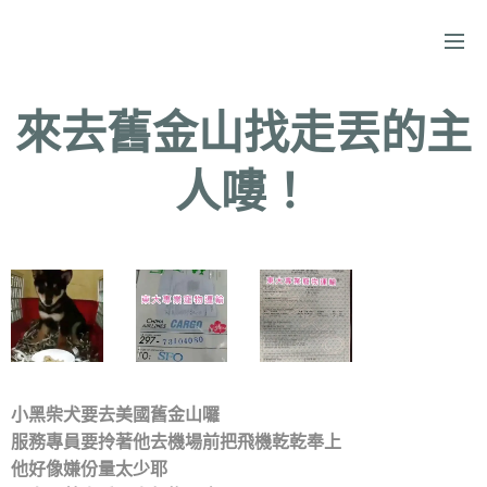
來去舊金山找走丟的主
人嘍！
小黑柴犬要去美國舊金山囉
服務專員要拎著他去機場前把飛機乾乾奉上
他好像嫌份量太少耶