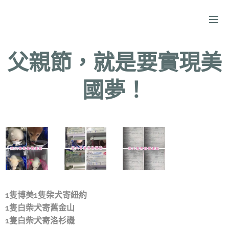
父親節，就是要實現美
國夢！
1隻博美1隻柴犬寄紐約
1隻白柴犬寄舊金山
1隻白柴犬寄洛杉磯