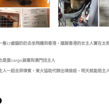
一隻17歲貓奶奶去坐飛機到香港，遠嫁香港的女主人實在太
是要cargo貨運到澳門找主人
主人一起去菲律賓，東大協助代辦出境檢疫，明天就能陪主