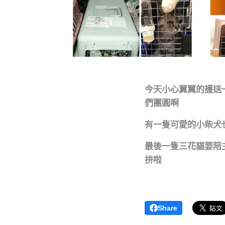
今天小心翼翼的護送
們團圓啊
有一隻可愛的小柴犬也
最後一隻三花貓要陪
拚啦
Share